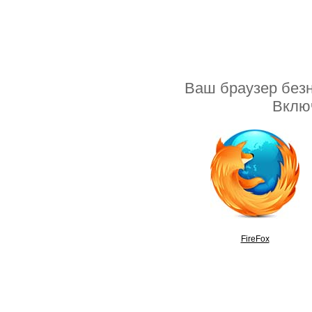
Ваш браузер безн
Включ
FireFox