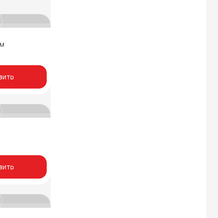
ем
вить
вить