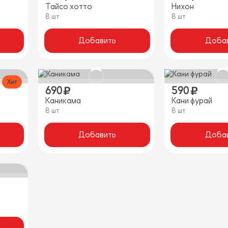
Тайсо хотто
Нихон
8 шт
8 шт
Добавить
Доба
Хит
690
590
Каникама
Кани фурай
8 шт
8 шт
Добавить
Доба