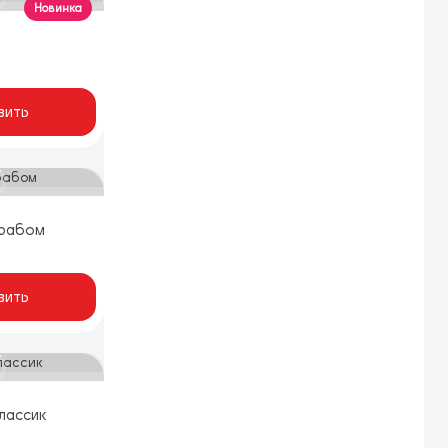
Новинка
вить
крабом
вить
лассик