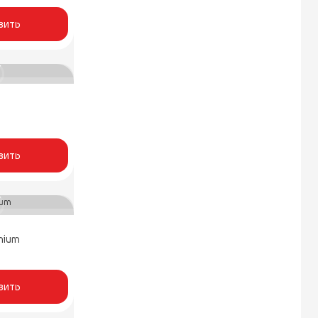
вить
вить
mium
вить