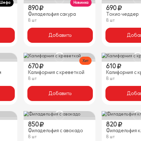
 Шефа
Новинка
890
690
Филадельфия сакура
Токио чеддер
8 шт
8 шт
Добавить
Доба
Хит
670
610
м
Калифорния с креветкой
Калифорния с 
8 шт
8 шт
Добавить
Доба
850
820
Филадельфия с авокадо
Филадельфия к
8 шт
8 шт