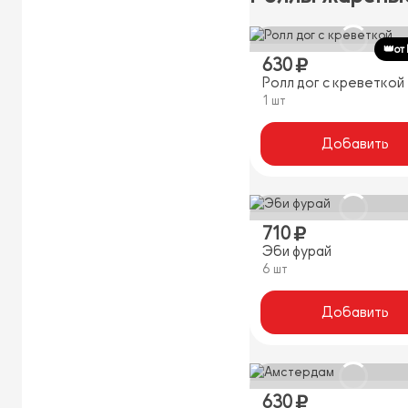
👑от
630
Ролл дог с креветкой
1 шт
Добавить
710
Эби фурай
6 шт
Добавить
630