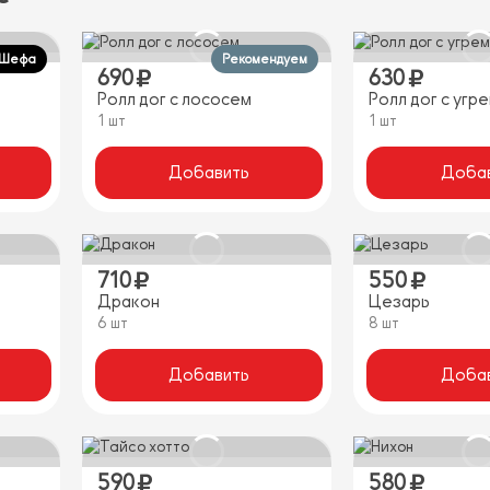
 Шефа
Рекомендуем
690
630
Ролл дог с лососем
Ролл дог c угр
1 шт
1 шт
Добавить
Доба
710
550
Дракон
Цезарь
6 шт
8 шт
Добавить
Доба
590
580