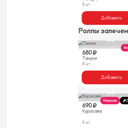
8 шт
Добавить
Роллы запече
Но
680
Тануки
8 шт
Добавить
Новинка
🌶️
690
Курасава
8 шт