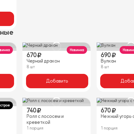
нные
винка
Новинка
Новин
670
690
Черный дракон
Вулкан
8 шт
8 шт
Добавить
Доба
Острое
740
670
Ролл с лососем и
Нежный угорь 
креветкой
1 порция
1 порция