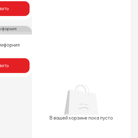
вить
лифорния
вить
В вашей корзине пока пусто