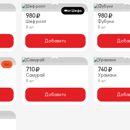
👑от Шефа
980
980
Шеф ролл
Фубуки
8 шт
8 шт
Добавить
Доба
Хит
710
740
Самурай
Урамаки
8 шт
6 шт
Добавить
Доба