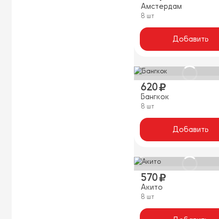
Амстердам
8 шт
Добавить
620
Бангкок
8 шт
Добавить
570
Акито
8 шт