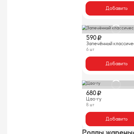
Добавить
590
Запечённый классиче
6 шт
Добавить
680
Цао-гу
8 шт
Добавить
Роллы жарены