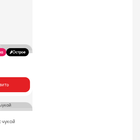
ка
🌶️Острое
вить
с чукой