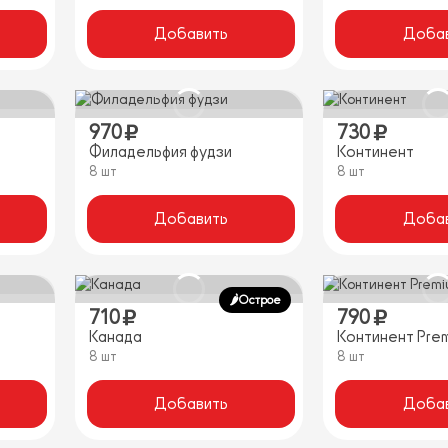
Добавить
Доба
970
730
Филадельфия фудзи
Континент
8 шт
8 шт
Добавить
Доба
🌶️Острое
710
790
Канада
Континент Pre
8 шт
8 шт
Добавить
Доба