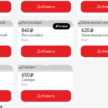
Добавить
Доба
🌶️Острое
840
620
ский
Яки хокайдо
Запеченная ка
8 шт
8 шт
Добавить
Доба
650
Симари
8 шт
Добавить
е