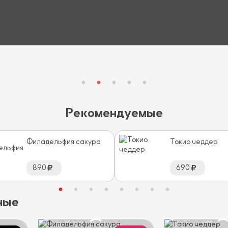
Рекомендуемые
Филадельфия сакура
Токио чеддер
890
690
ные