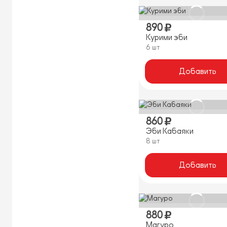
890
Курими эби
6 шт
Добавить
860
Эби Кабаяки
8 шт
Добавить
880
Магуро