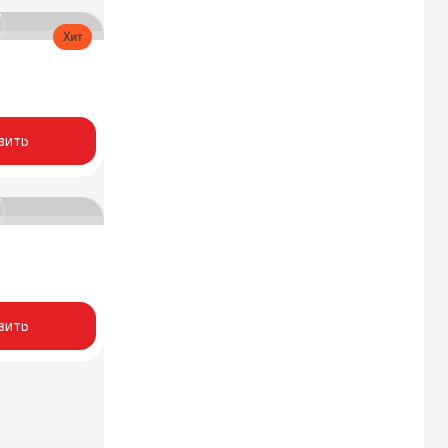
Хит
вить
вить