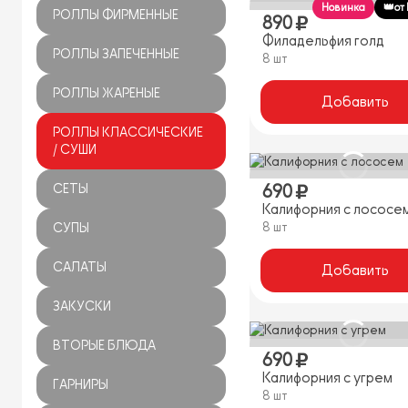
Новинка
👑от
РОЛЛЫ ФИРМЕННЫЕ
890
Филадельфия голд
РОЛЛЫ ЗАПЕЧЕННЫЕ
8 шт
РОЛЛЫ ЖАРЕНЫЕ
Добавить
РОЛЛЫ КЛАССИЧЕСКИЕ
/ СУШИ
690
СЕТЫ
Калифорния с лососе
8 шт
СУПЫ
САЛАТЫ
Добавить
ЗАКУСКИ
ВТОРЫЕ БЛЮДА
690
Калифорния с угрем
ГАРНИРЫ
8 шт