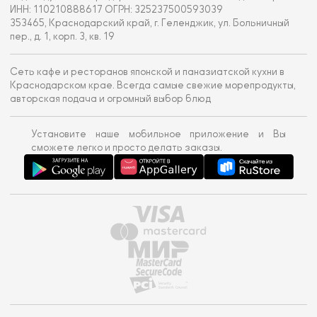
ИНН: 110210888617 ОГРН: 325237500593039
353465, Краснодарский край, г. Геленджик, ул. Больничный
пер., д. 1, корп. 3, кв. 19
Сеть кафе и ресторанов японской и паназиатской кухни в
Краснодарском крае. Всегда самые свежие морепродукты,
авторская подача и огромный выбор блюд
Установите наше мобильное приложение и Вы
сможете легко и просто делать заказы.