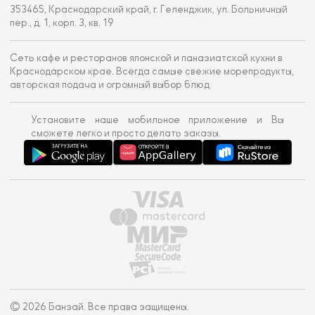
353465, Краснодарский край, г. Геленджик, ул. Больничный
пер., д. 1, корп. 3, кв. 19
Сеть кафе и ресторанов японской и паназиатской кухни в
Краснодарском крае. Всегда самые свежие морепродукты,
авторская подача и огромный выбор блюд
Установите наше мобильное приложение и Вы
сможете легко и просто делать заказы.
© 2026 Банзай. Все права защищены.