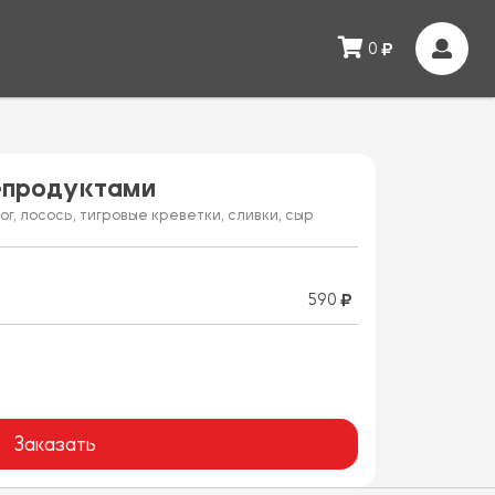
0
епродуктами
г, лосось, тигровые креветки, сливки, сыр
590
Заказать