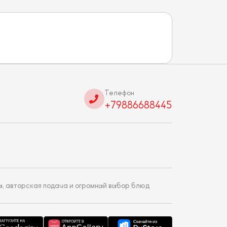
Телефон
+79886688445
ы, авторская подача и огромный выбор блюд