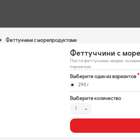
Феттуччини с морепродуктами
Феттуччини с мор
Паста феттуччини, мидии, осьмино
пармезан
Выберите один из вариантов
290 г
Выберите количество
1