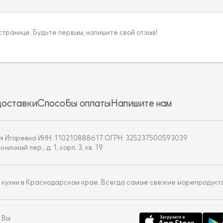
 странице. Будьте первым, напишите свой отзыв!
доставки
Способы оплаты
Напишите нам
я Игоревна ИНН: 110210888617 ОГРН: 325237500593039
чный пер., д. 1, корп. 3, кв. 19
 кухни в Краснодарском крае. Всегда самые свежие морепродукт
 Вы