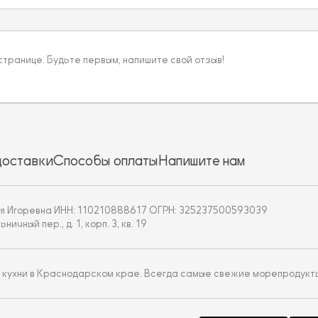
 странице. Будьте первым, напишите свой отзыв!
доставки
Способы оплаты
Напишите нам
я Игоревна ИНН: 110210888617 ОГРН: 325237500593039
чный пер., д. 1, корп. 3, кв. 19
 кухни в Краснодарском крае. Всегда самые свежие морепродукт