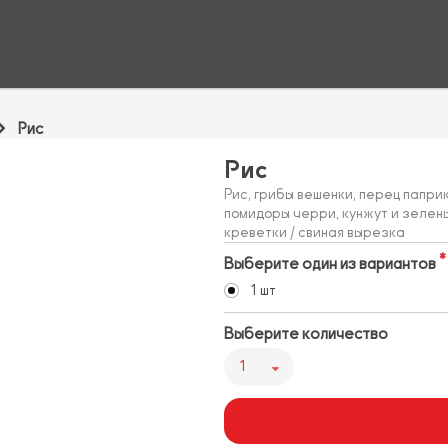
Рис
Рис
Рис, грибы вешенки, перец папри
помидоры черри, кунжут и зелень,
креветки / свиная вырезка
Выберите один из вариантов
1 шт
Выберите количество
1