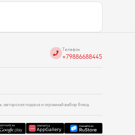
Телефон
+79886688445
ы, авторская подача и огромный выбор блюд