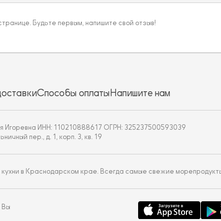
 странице. Будьте первым, напишите свой отзыв!
доставки
Способы оплаты
Напишите нам
я Игоревна ИНН: 110210888617 ОГРН: 325237500593039
чный пер., д. 1, корп. 3, кв. 19
 кухни в Краснодарском крае. Всегда самые свежие морепродукт
 Вы