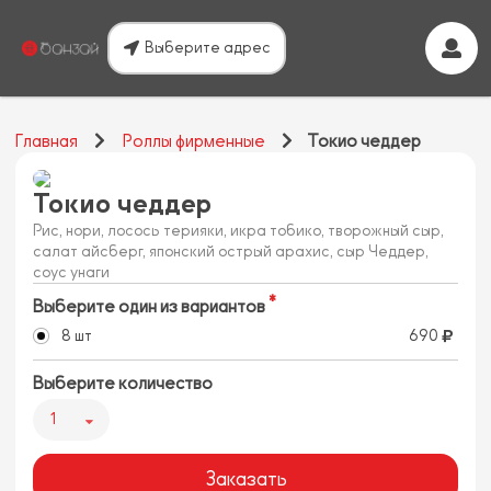
Выберите адрес
Главная
Роллы фирменные
Токио чеддер
Токио чеддер
Рис, нори, лосось терияки, икра тобико, творожный сыр,
салат айсберг, японский острый арахис, сыр Чеддер,
соус унаги
Выберите один из вариантов
8 шт
690
Выберите количество
1
Заказать