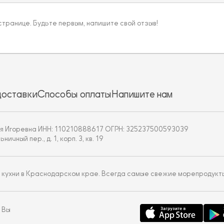
 странице. Будьте первым, напишите свой отзыв!
доставки
Способы оплаты
Напишите нам
я Игоревна ИНН: 110210888617 ОГРН: 325237500593039
чный пер., д. 1, корп. 3, кв. 19
 кухни в Краснодарском крае. Всегда самые свежие морепродукт
 Вы