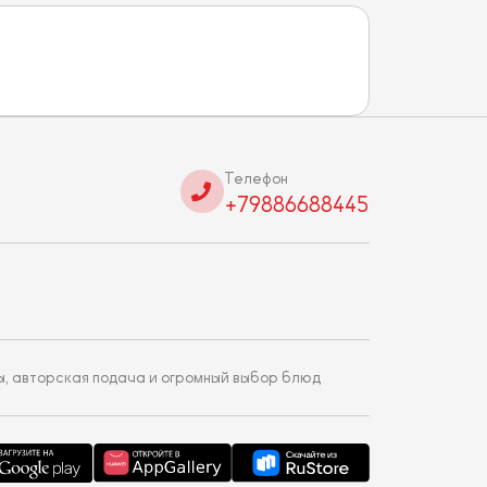
Телефон
+79886688445
ы, авторская подача и огромный выбор блюд