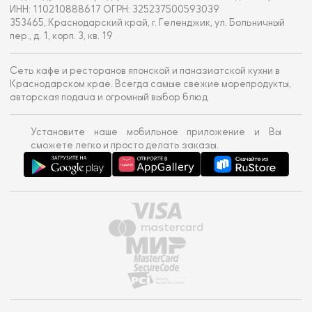
ИНН: 110210888617 ОГРН: 325237500593039
353465, Краснодарский край, г. Геленджик, ул. Больничный
пер., д. 1, корп. 3, кв. 19
Сеть кафе и ресторанов японской и паназиатской кухни в
Краснодарском крае. Всегда самые свежие морепродукты,
авторская подача и огромный выбор блюд
Установите наше мобильное приложение и Вы
сможете легко и просто делать заказы.