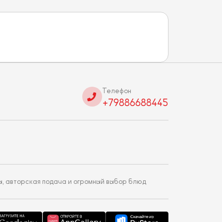
Телефон
+79886688445
ы, авторская подача и огромный выбор блюд