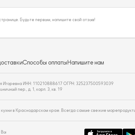
 странице. Будьте первым, напишите свой отзыв!
доставки
Способы оплаты
Напишите нам
я Игоревна ИНН: 110210888617 ОГРН: 325237500593039
чный пер., д. 1, корп. 3, кв. 19
 кухни в Краснодарском крае. Всегда самые свежие морепродукт
 Вы