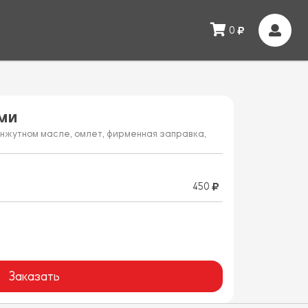
0
ми
унжутном масле, омлет, фирменная заправка,
450
Заказать